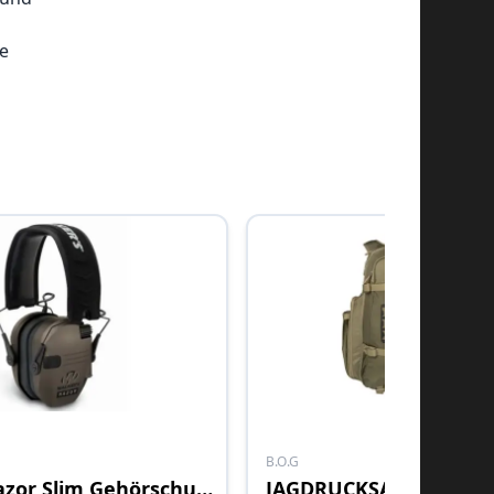
e
te
B.O.G
Walkers Razor Slim Gehörschutz
JAGDRUCKSACK BOG AG