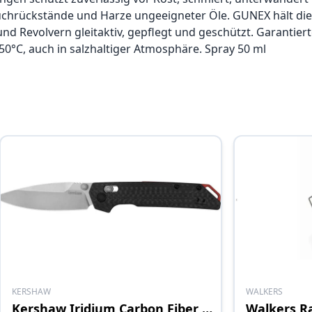
auchrückstände und Harze ungeeigneter Öle. GUNEX hält di
d Revolvern gleitaktiv, gepflegt und geschützt. Garantier
50°C, auch in salzhaltiger Atmosphäre. Spray 50 ml
KERSHAW
WALKERS
Kershaw Iridium Carbon Fiber M390