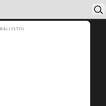
BALLISTOL
Gunex Waffenöl
5
,50
€
•sofort
verfügbar
inkl. MwSt.
•
Waffenöl
•
verdrängt Feuchtigkeit
•
100 ml
In den Warenkorb