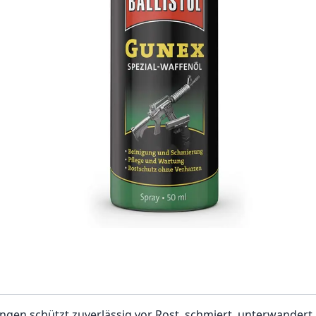
ngen schützt zuverlässig vor Rost, schmiert, unterwandert