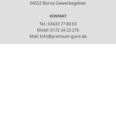
04552 Borna Gewerbegebiet
KONTAKT
Tel.: 03433 77 80 63
Mobil: 0172 34 23 276
Mail: Info@premium-guns.de
ÖFFNUNGSZEITEN
Do,Fr: 13:00-18:00
Sa: 10:00-15:00