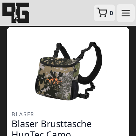
0
BLASER
Blaser Brusttasche
HunTec Camo