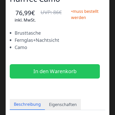
76
,99
€
•muss bestellt
UVP:
86
€
werden
inkl. MwSt.
•
Brusttasche
•
Fernglas+Nachtsicht
•
Camo
In den Warenkorb
Beschreibung
Eigenschaften