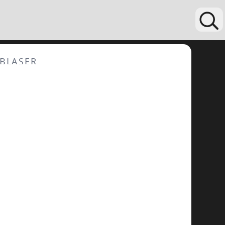
BLASER
Blaser Stirnlampe
HT2500
119
,95
€
•sofort
verfügbar
inkl. MwSt.
•
2500 Lumen
ange Akkulaufzeit durch 21600
•
Akku
Vier Weißlicht- und zwei
•
Rotlichtmodi