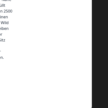
llt
on 2500
einen
 Wild
eiben
er
itz
r
en.