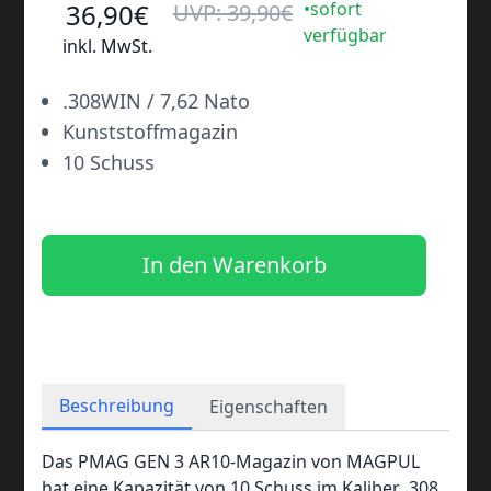
36
,90
€
•sofort
UVP:
39
,90
€
verfügbar
inkl. MwSt.
•
.308WIN / 7,62 Nato
•
Kunststoffmagazin
•
10 Schuss
In den Warenkorb
Beschreibung
Eigenschaften
Das PMAG GEN 3 AR10-Magazin von MAGPUL
hat eine Kapazität von 10 Schuss im Kaliber .308