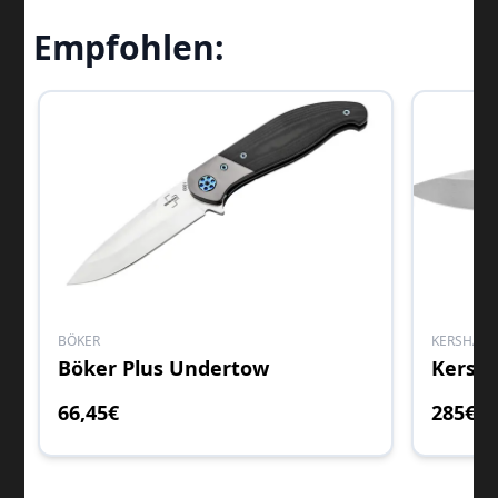
Empfohlen:
BÖKER
KERSHAW
Böker Plus Undertow
66
,45
€
285
€