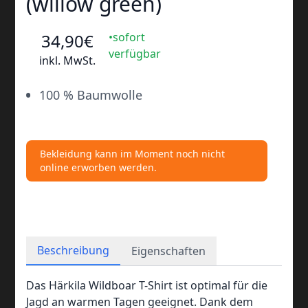
(willow green)
34
,90
€
•sofort
verfügbar
inkl. MwSt.
•
100 % Baumwolle
Bekleidung kann im Moment noch nicht
online erworben werden.
Beschreibung
Eigenschaften
Das Härkila Wildboar T-Shirt ist optimal für die
Jagd an warmen Tagen geeignet. Dank dem