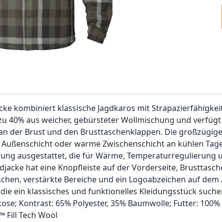
e kombiniert klassische Jagdkaros mit Strapazierfähigkeit
ht zu 40% aus weicher, gebürsteter Wollmischung und verfügt
n der Brust und den Brusttaschenklappen. Die großzügig
ls Außenschicht oder warme Zwischenschicht an kühlen Tag
ierung ausgestattet, die für Wärme, Temperaturregulierung 
jacke hat eine Knopfleiste auf der Vorderseite, Brusttasch
schen, verstärkte Bereiche und ein Logoabzeichen auf dem 
 die ein klassisches und funktionelles Kleidungsstück suche
kose; Kontrast: 65% Polyester, 35% Baumwolle; Futter: 100%
™ Fill Tech Wool