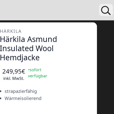
HÄRKILA
Härkila Asmund
Insulated Wool
Hemdjacke
249
,95
€
•sofort
verfügbar
inkl. MwSt.
•
strapazierfähig
•
Wärmeisolierend