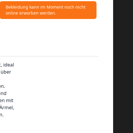
Bekleidung kann im Moment noch nicht
online erworben werden.
, ideal
 über
e
en.
und
en mit
Ärmel,
n.