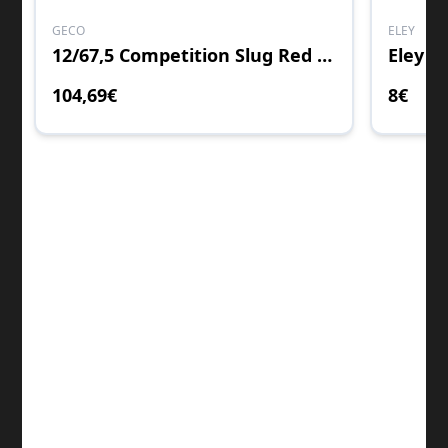
GECO
ELEY
12/67,5 Competition Slug Red 28g
Eley S
104
,69
€
8
€