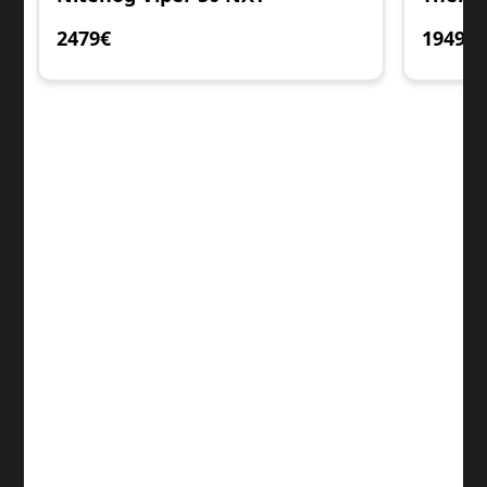
2479
€
1949
€