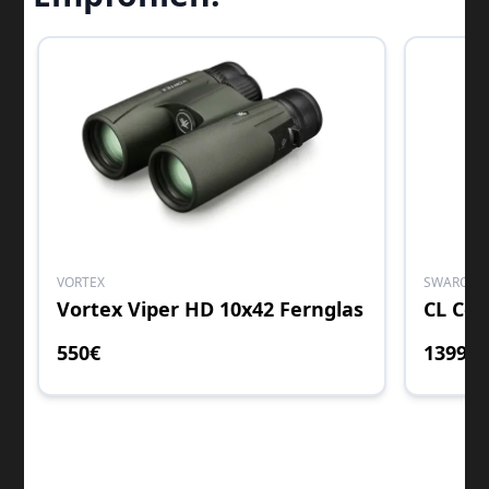
VORTEX
SWAROVSK
Vortex Viper HD 10x42 Fernglas
CL Co
550
€
1399
€