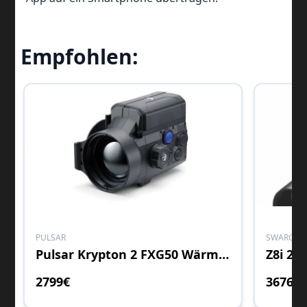
Empfohlen:
PULSAR
SWAROVSK
Pulsar Krypton 2 FXG50 Wärmebildvorsatzgerät
Z8i 2,
2799
€
3676
€