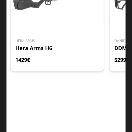
HERA ARMS
DANIEL D
Hera Arms H6
DDM4 
1429
€
5299
€