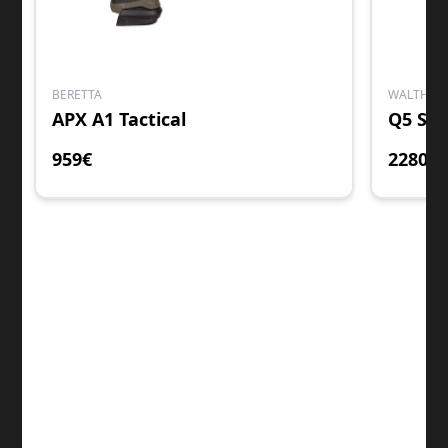
BERETTA
WALTHER
APX A1 Tactical
Q5 SF
959
€
2280
€