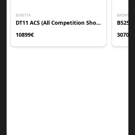
BERETTA
BROWNIN
DT11 ACS (All Competition Shotgun) AS
10899
€
3070
€